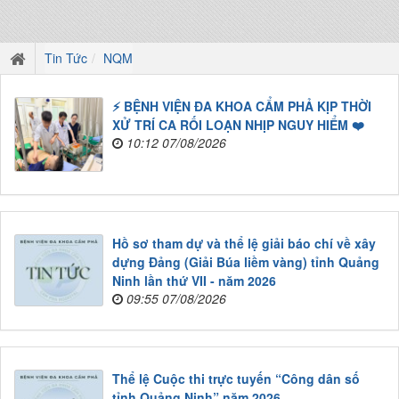
Tin Tức
NQM
⚡ BỆNH VIỆN ĐA KHOA CẨM PHẢ KỊP THỜI
XỬ TRÍ CA RỐI LOẠN NHỊP NGUY HIỂM ❤️
10:12 07/08/2026
Hồ sơ tham dự và thể lệ giải báo chí về xây
dựng Đảng (Giải Búa liềm vàng) tỉnh Quảng
Ninh lần thứ VII - năm 2026
09:55 07/08/2026
Thể lệ Cuộc thi trực tuyến “Công dân số
tỉnh Quảng Ninh” năm 2026