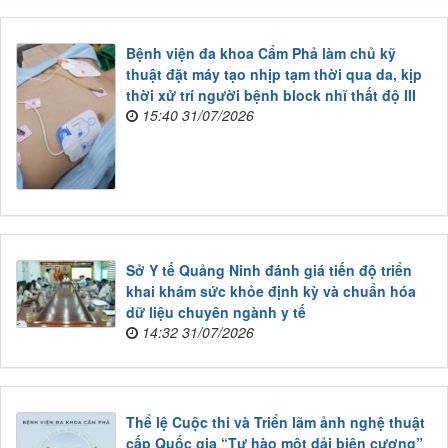
Bệnh viện đa khoa Cẩm Phả làm chủ kỹ
thuật đặt máy tạo nhịp tạm thời qua da, kịp
thời xử trí người bệnh block nhĩ thất độ III
15:40 31/07/2026
Sở Y tế Quảng Ninh đánh giá tiến độ triển
khai khám sức khỏe định kỳ và chuẩn hóa
dữ liệu chuyên ngành y tế
14:32 31/07/2026
Thể lệ Cuộc thi và Triển lãm ảnh nghệ thuật
cấp Quốc gia “Tự hào một dải biên cương”