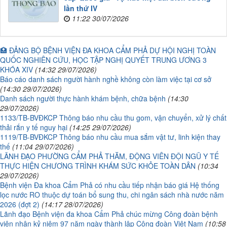
lần thứ IV
11:22 30/07/2026
🏥 ĐẢNG BỘ BỆNH VIỆN ĐA KHOA CẨM PHẢ DỰ HỘI NGHỊ TOÀN
QUỐC NGHIÊN CỨU, HỌC TẬP NGHỊ QUYẾT TRUNG ƯƠNG 3
KHÓA XIV
(14:32 29/07/2026)
Báo cáo danh sách người hành nghề không còn làm việc tại cơ sở
(14:30 29/07/2026)
Danh sách người thực hành khám bệnh, chữa bệnh
(14:30
29/07/2026)
1133/TB-BVĐKCP Thông báo nhu cầu thu gom, vận chuyển, xử lý chất
thải rắn y tế nguy hại
(14:25 29/07/2026)
1119/TB-BVĐKCP Thông báo nhu cầu mua sắm vật tư, linh kiện thay
thế
(11:04 29/07/2026)
LÃNH ĐẠO PHƯỜNG CẨM PHẢ THĂM, ĐỘNG VIÊN ĐỘI NGŨ Y TẾ
THỰC HIỆN CHƯƠNG TRÌNH KHÁM SỨC KHỎE TOÀN DÂN
(10:34
29/07/2026)
Bệnh viện Đa khoa Cẩm Phả có nhu cầu tiếp nhận báo giá Hệ thống
lọc nước RO thuộc dự toán bổ sung thu, chi ngân sách nhà nước năm
2026 (đợt 2)
(14:17 28/07/2026)
Lãnh đạo Bệnh viện đa khoa Cẩm Phả chúc mừng Công đoàn bệnh
viện nhân kỷ niệm 97 năm ngày thành lập Công đoàn Việt Nam
(10:58