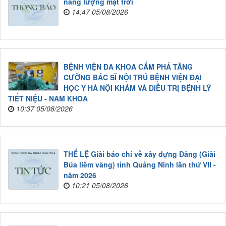
năng lượng mặt trời
14:47 05/08/2026
BỆNH VIỆN ĐA KHOA CẨM PHẢ TĂNG
CƯỜNG BÁC SĨ NỘI TRÚ BỆNH VIỆN ĐẠI
HỌC Y HÀ NỘI KHÁM VÀ ĐIỀU TRỊ BỆNH LÝ
TIẾT NIỆU - NAM KHOA
10:37 05/08/2026
THỂ LỆ Giải báo chí về xây dựng Đảng (Giải
Búa liềm vàng) tỉnh Quảng Ninh lần thứ VII -
năm 2026
10:21 05/08/2026