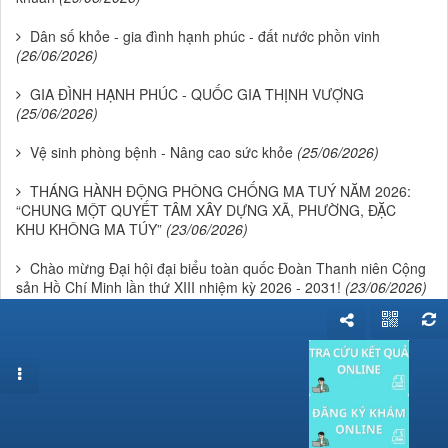
Dân số khỏe - gia đình hạnh phúc - đất nước phồn vinh
(26/06/2026)
GIA ĐÌNH HẠNH PHÚC - QUỐC GIA THỊNH VƯỢNG
(25/06/2026)
Vệ sinh phòng bệnh - Nâng cao sức khỏe
(25/06/2026)
THÁNG HÀNH ĐỘNG PHÒNG CHỐNG MA TUÝ NĂM 2026:
“CHUNG MỘT QUYẾT TÂM XÂY DỰNG XÃ, PHƯỜNG, ĐẶC
KHU KHÔNG MA TÚY”
(23/06/2026)
Chào mừng Đại hội đại biểu toàn quốc Đoàn Thanh niên Cộng
sản Hồ Chí Minh lần thứ XIII nhiệm kỳ 2026 - 2031!
(23/06/2026)
Dân số là yếu tố quan trọng hàng đầu của sự nghiệp xây dựng
và bảo vệ Tổ quốc
(22/06/2026)