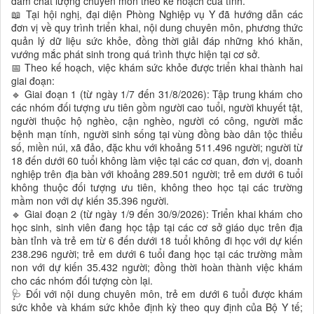
đảm chất lượng chuyên môn theo kế hoạch của tỉnh.
📖 Tại hội nghị, đại diện Phòng Nghiệp vụ Y đã hướng dẫn các
đơn vị về quy trình triển khai, nội dung chuyên môn, phương thức
quản lý dữ liệu sức khỏe, đồng thời giải đáp những khó khăn,
vướng mắc phát sinh trong quá trình thực hiện tại cơ sở.
📅 Theo kế hoạch, việc khám sức khỏe được triển khai thành hai
giai đoạn:
🔹 Giai đoạn 1 (từ ngày 1/7 đến 31/8/2026): Tập trung khám cho
các nhóm đối tượng ưu tiên gồm người cao tuổi, người khuyết tật,
người thuộc hộ nghèo, cận nghèo, người có công, người mắc
bệnh mạn tính, người sinh sống tại vùng đồng bào dân tộc thiểu
số, miền núi, xã đảo, đặc khu với khoảng 511.496 người; người từ
18 đến dưới 60 tuổi không làm việc tại các cơ quan, đơn vị, doanh
nghiệp trên địa bàn với khoảng 289.501 người; trẻ em dưới 6 tuổi
không thuộc đối tượng ưu tiên, không theo học tại các trường
mầm non với dự kiến 35.396 người.
🔹 Giai đoạn 2 (từ ngày 1/9 đến 30/9/2026): Triển khai khám cho
học sinh, sinh viên đang học tập tại các cơ sở giáo dục trên địa
bàn tỉnh và trẻ em từ 6 đến dưới 18 tuổi không đi học với dự kiến
238.296 người; trẻ em dưới 6 tuổi đang học tại các trường mầm
non với dự kiến 35.432 người; đồng thời hoàn thành việc khám
cho các nhóm đối tượng còn lại.
🩺 Đối với nội dung chuyên môn, trẻ em dưới 6 tuổi được khám
sức khỏe và khám sức khỏe định kỳ theo quy định của Bộ Y tế;