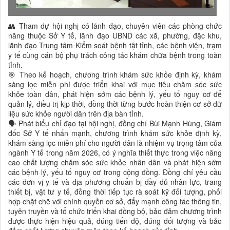
👥 Tham dự hội nghị có lãnh đạo, chuyên viên các phòng chức
năng thuộc Sở Y tế, lãnh đạo UBND các xã, phường, đặc khu,
lãnh đạo Trung tâm Kiểm soát bệnh tật tỉnh, các bệnh viện, trạm
y tế cùng cán bộ phụ trách công tác khám chữa bệnh trong toàn
tỉnh.
🎯 Theo kế hoạch, chương trình khám sức khỏe định kỳ, khám
sàng lọc miễn phí được triển khai với mục tiêu chăm sóc sức
khỏe toàn dân, phát hiện sớm các bệnh lý, yếu tố nguy cơ để
quản lý, điều trị kịp thời, đồng thời từng bước hoàn thiện cơ sở dữ
liệu sức khỏe người dân trên địa bàn tỉnh.
🗣️ Phát biểu chỉ đạo tại hội nghị, đồng chí Bùi Mạnh Hùng, Giám
đốc Sở Y tế nhấn mạnh, chương trình khám sức khỏe định kỳ,
khám sàng lọc miễn phí cho người dân là nhiệm vụ trọng tâm của
ngành Y tế trong năm 2026, có ý nghĩa thiết thực trong việc nâng
cao chất lượng chăm sóc sức khỏe nhân dân và phát hiện sớm
các bệnh lý, yếu tố nguy cơ trong cộng đồng. Đồng chí yêu cầu
các đơn vị y tế và địa phương chuẩn bị đầy đủ nhân lực, trang
thiết bị, vật tư y tế, đồng thời tiếp tục rà soát kỹ đối tượng, phối
hợp chặt chẽ với chính quyền cơ sở, đẩy mạnh công tác thông tin,
tuyên truyền và tổ chức triển khai đồng bộ, bảo đảm chương trình
được thực hiện hiệu quả, đúng tiến độ, đúng đối tượng và bảo