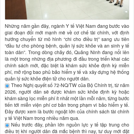
Những năm gần đây, ngành Y tế Việt Nam đang bước vào
giai đoạn đổi mới mạnh mẽ về cơ chế tài chính, với định
hướng chuyển từ mô hình “chi cho điều trị” sang ưu tiên
“đầu tư cho phòng bệnh, quản lý sức khỏe và an sinh y tế
toàn dân”. Trong dòng chảy đó, Quảng Ninh đang nổi lên
là một trong những địa phương đi đầu trong triển khai các
chính sách mới, đặc biệt là khám sức khỏe định kỳ miễn
phí, mở rộng bao phủ bảo hiểm y tế và xây dựng hệ thống
quản lý sức khỏe điện tử cho người dân.
Theo Nghị quyết số 72-NQ/TW của Bộ Chính trị, từ năm
2026, người dân sẽ được khám sức khỏe định kỳ hoặc
khám sàng lọc miễn phí ít nhất một lần mỗi năm, từng bước
tiến tới miễn viện phí cơ bản trong phạm vi bảo hiểm y tế.
Đây được xem là bước ngoặt lớn của chính sách tài chính
y tế Việt Nam trong nhiều năm qua.
Nếu trước đây, phần lớn nguồn lực y tế tập trung cho
điều trị khi người dân đã mắc bệnh thì nay, tư duy mới đặt