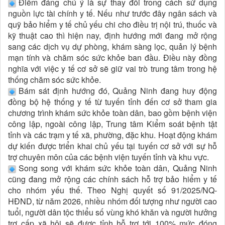
Điểm đáng chú ý là sự thay đổi trong cách sử dụng
nguồn lực tài chính y tế. Nếu như trước đây ngân sách và
quỹ bảo hiểm y tế chủ yếu chi cho điều trị nội trú, thuốc và
kỹ thuật cao thì hiện nay, định hướng mới đang mở rộng
sang các dịch vụ dự phòng, khám sàng lọc, quản lý bệnh
mạn tính và chăm sóc sức khỏe ban đầu. Điều này đồng
nghĩa với việc y tế cơ sở sẽ giữ vai trò trung tâm trong hệ
thống chăm sóc sức khỏe.
Bám sát định hướng đó, Quảng Ninh đang huy động
đồng bộ hệ thống y tế từ tuyến tỉnh đến cơ sở tham gia
chương trình khám sức khỏe toàn dân, bao gồm bệnh viện
công lập, ngoài công lập, Trung tâm Kiểm soát bệnh tật
tỉnh và các trạm y tế xã, phường, đặc khu. Hoạt động khám
dự kiến được triển khai chủ yếu tại tuyến cơ sở với sự hỗ
trợ chuyên môn của các bệnh viện tuyến tỉnh và khu vực.
Song song với khám sức khỏe toàn dân, Quảng Ninh
cũng đang mở rộng các chính sách hỗ trợ bảo hiểm y tế
cho nhóm yếu thế. Theo Nghị quyết số 91/2025/NQ-
HĐND, từ năm 2026, nhiều nhóm đối tượng như người cao
tuổi, người dân tộc thiểu số vùng khó khăn và người hưởng
trợ cấp xã hội sẽ được tỉnh hỗ trợ tới 100% mức đóng