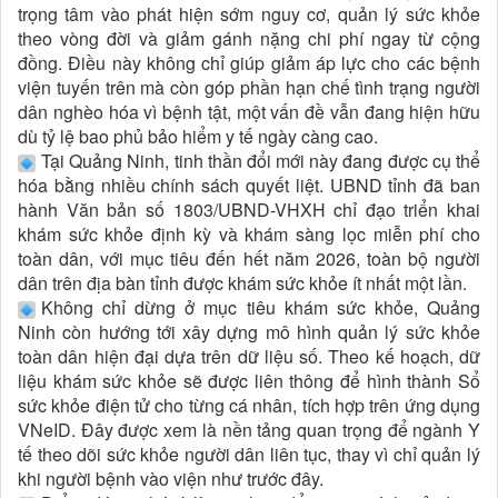
trọng tâm vào phát hiện sớm nguy cơ, quản lý sức khỏe
theo vòng đời và giảm gánh nặng chi phí ngay từ cộng
đồng. Điều này không chỉ giúp giảm áp lực cho các bệnh
viện tuyến trên mà còn góp phần hạn chế tình trạng người
dân nghèo hóa vì bệnh tật, một vấn đề vẫn đang hiện hữu
dù tỷ lệ bao phủ bảo hiểm y tế ngày càng cao.
Tại Quảng Ninh, tinh thần đổi mới này đang được cụ thể
hóa bằng nhiều chính sách quyết liệt. UBND tỉnh đã ban
hành Văn bản số 1803/UBND-VHXH chỉ đạo triển khai
khám sức khỏe định kỳ và khám sàng lọc miễn phí cho
toàn dân, với mục tiêu đến hết năm 2026, toàn bộ người
dân trên địa bàn tỉnh được khám sức khỏe ít nhất một lần.
Không chỉ dừng ở mục tiêu khám sức khỏe, Quảng
Ninh còn hướng tới xây dựng mô hình quản lý sức khỏe
toàn dân hiện đại dựa trên dữ liệu số. Theo kế hoạch, dữ
liệu khám sức khỏe sẽ được liên thông để hình thành Sổ
sức khỏe điện tử cho từng cá nhân, tích hợp trên ứng dụng
VNeID. Đây được xem là nền tảng quan trọng để ngành Y
tế theo dõi sức khỏe người dân liên tục, thay vì chỉ quản lý
khi người bệnh vào viện như trước đây.