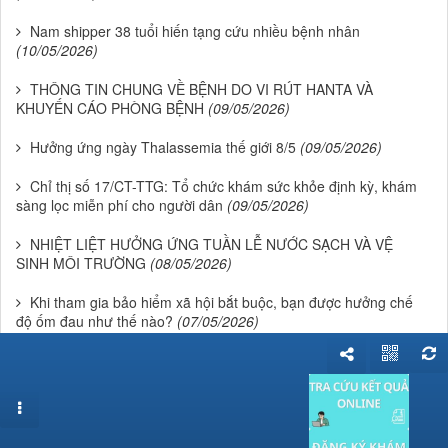
Nam shipper 38 tuổi hiến tạng cứu nhiều bệnh nhân
(10/05/2026)
THÔNG TIN CHUNG VỀ BỆNH DO VI RÚT HANTA VÀ
KHUYẾN CÁO PHÒNG BỆNH
(09/05/2026)
Hưởng ứng ngày Thalassemia thế giới 8/5
(09/05/2026)
Chỉ thị số 17/CT-TTG: Tổ chức khám sức khỏe định kỳ, khám
sàng lọc miễn phí cho người dân
(09/05/2026)
NHIỆT LIỆT HƯỞNG ỨNG TUẦN LỄ NƯỚC SẠCH VÀ VỆ
SINH MÔI TRƯỜNG
(08/05/2026)
Khi tham gia bảo hiểm xã hội bắt buộc, bạn được hưởng chế
độ ốm đau như thế nào?
(07/05/2026)
Thông tin cần biết về vi rút HANTA: Không chủ quan, không
hoang mang
(07/05/2026)