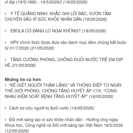
vĩ đại (19/5/1890 - 19/5/2026)!
(19/05/2026)
Y TẾ QUẢNG NINH: KHẮC GHI LỜI BÁC, VƯƠN TẦM
CHUYÊN SÂU VÌ SỨC KHỎE NHÂN DÂN
(19/05/2026)
EBOLA CÓ ĐÁNG LO NGẠI KHÔNG?
(19/05/2026)
HPV chính thức được đưa vào danh mục tiêm chủng bắt buộc
từ 01/7/2026
(21/05/2026)
TĂNG CƯỜNG PHÒNG, CHỐNG ĐUỐI NƯỚC TRẺ EM DỊP
HÈ
(21/05/2026)
Những tin cũ hơn
“KẺ GIẾT NGƯỜI THẦM LẶNG” VÀ THÔNG ĐIỆP TỪ NGÀY
THẾ GIỚI PHÒNG, CHỐNG TĂNG HUYẾT ÁP 17/5: “CÙNG
NHAU KIỂM SOÁT BỆNH TĂNG HUYẾT ÁP”
(16/05/2026)
Cách sơ cứu người bị đuối nước
(14/05/2026)
Đổi mới sáng tạo vì sức khỏe nhân dân - Hưởng ứng ngày
Khoa học, Công nghệ và Đổi mới sáng tạo Việt Nam 18/5/2026
(12/05/2026)