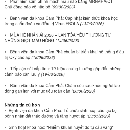
Phát hiện sớm phình mạch máu não bằng MRI/MRA/CT –
Chủ động bảo vệ não bộ
(09/06/2026)
Bệnh viện đa khoa Cẩm Phả: Cập nhật kiến thức khoa học
trong chẩn đoán và điều trị Virus EBOLA
(13/06/2026)
MÙA HÈ NHÂN ÁI 2026 – LAN TỎA YÊU THƯƠNG TỪ
NHỮNG GIỌT MÁU HỒNG
(14/06/2026)
Bệnh viện đa khoa Cẩm Phả chuẩn bị triển khai hệ thống điều
trị Oxy cao áp
(18/06/2026)
Tiếp cận sốt cấp tính: Từ triệu chứng thường gặp đến những
cảnh báo cần lưu ý
(19/06/2026)
Bệnh viện đa khoa Cẩm Phả: Chăm sóc sức khỏe người lao
động gắn liền với mục tiêu toàn dân
(20/06/2026)
Những tin cũ hơn
Bệnh viện đa khoa Cẩm Phả: Tổ chức sinh hoạt câu lạc bộ
bệnh nhân đái tháo đường và tăng huyết áp
(29/05/2026)
Sinh hoạt khoa học: "Nhiễm khuẩn huyết do tụ cầu vàng"