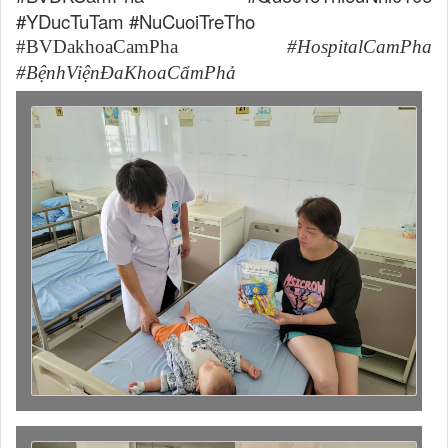
#YDucTuTam #NuCuoiTreTho
#BVDakhoaCamPha
#HospitalCamPha
#BệnhViệnĐaKhoaCẩmPhả