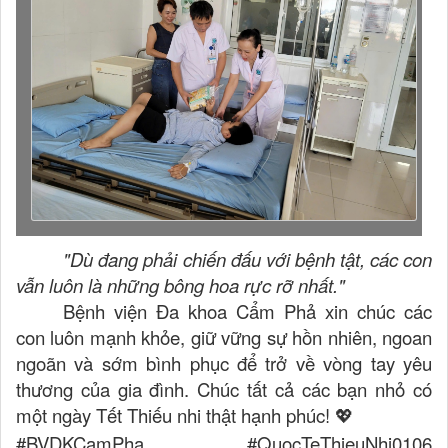
"Dù đang phải chiến đấu với bệnh tật, các con
vẫn luôn là những bông hoa rực rỡ nhất."
Bệnh viện Đa khoa Cẩm Phả xin chúc các
con luôn mạnh khỏe, giữ vững sự hồn nhiên, ngoan
ngoãn và sớm bình phục để trở về vòng tay yêu
thương của gia đình. Chúc tất cả các bạn nhỏ có
một ngày Tết Thiếu nhi thật hạnh phúc!
💖
#BVDKCamPha #QuocTeThieuNhi0106