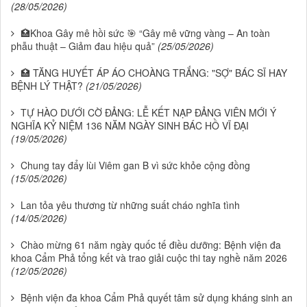
(28/05/2026)
🏥Khoa Gây mê hồi sức 🎯 “Gây mê vững vàng – An toàn
phẫu thuật – Giảm đau hiệu quả”
(25/05/2026)
🏥 TĂNG HUYẾT ÁP ÁO CHOÀNG TRẮNG: "SỢ" BÁC SĨ HAY
BỆNH LÝ THẬT?
(21/05/2026)
TỰ HÀO DƯỚI CỜ ĐẢNG: LỄ KẾT NẠP ĐẢNG VIÊN MỚI Ý
NGHĨA KỶ NIỆM 136 NĂM NGÀY SINH BÁC HỒ VĨ ĐẠI
(19/05/2026)
Chung tay đẩy lùi Viêm gan B vì sức khỏe cộng đồng
(15/05/2026)
Lan tỏa yêu thương từ những suất cháo nghĩa tình
(14/05/2026)
Chào mừng 61 năm ngày quốc tế điều dưỡng: Bệnh viện đa
khoa Cẩm Phả tổng kết và trao giải cuộc thi tay nghề năm 2026
(12/05/2026)
Bệnh viện đa khoa Cẩm Phả quyết tâm sử dụng kháng sinh an