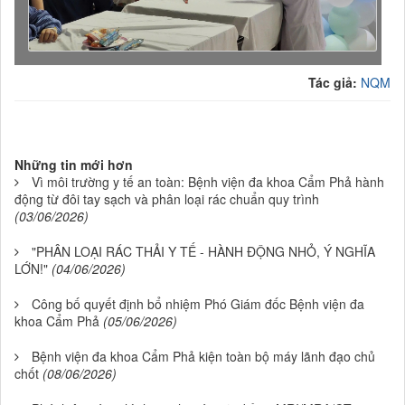
Tác giả:
NQM
Những tin mới hơn
Vì môi trường y tế an toàn: Bệnh viện đa khoa Cẩm Phả hành
động từ đôi tay sạch và phân loại rác chuẩn quy trình
(03/06/2026)
"PHÂN LOẠI RÁC THẢI Y TẾ - HÀNH ĐỘNG NHỎ, Ý NGHĨA
LỚN!"
(04/06/2026)
Công bố quyết định bổ nhiệm Phó Giám đốc Bệnh viện đa
khoa Cẩm Phả
(05/06/2026)
Bệnh viện đa khoa Cẩm Phả kiện toàn bộ máy lãnh đạo chủ
chốt
(08/06/2026)