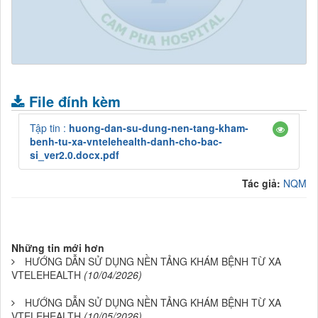
.
File đính kèm
Tập tin :
huong-dan-su-dung-nen-tang-kham-
benh-tu-xa-vntelehealth-danh-cho-bac-
si_ver2.0.docx.pdf
Tác giả:
NQM
Những tin mới hơn
HƯỚNG DẪN SỬ DỤNG NỀN TẢNG KHÁM BỆNH TỪ XA
VTELEHEALTH
(10/04/2026)
HƯỚNG DẪN SỬ DỤNG NỀN TẢNG KHÁM BỆNH TỪ XA
VTELEHEALTH
(10/05/2026)