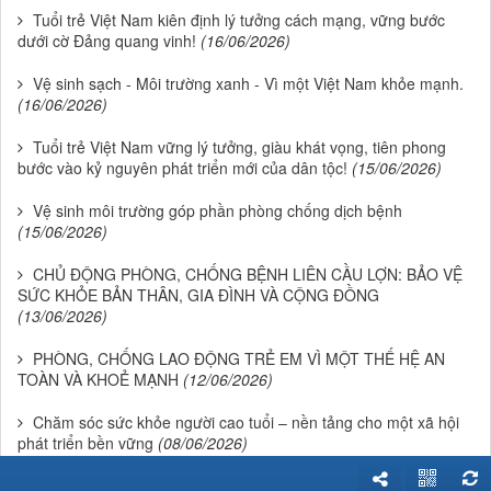
Tuổi trẻ Việt Nam kiên định lý tưởng cách mạng, vững bước
dưới cờ Đảng quang vinh!
(16/06/2026)
Vệ sinh sạch - Môi trường xanh - Vì một Việt Nam khỏe mạnh.
(16/06/2026)
Tuổi trẻ Việt Nam vững lý tưởng, giàu khát vọng, tiên phong
bước vào kỷ nguyên phát triển mới của dân tộc!
(15/06/2026)
Vệ sinh môi trường góp phần phòng chống dịch bệnh
(15/06/2026)
CHỦ ĐỘNG PHÒNG, CHỐNG BỆNH LIÊN CẦU LỢN: BẢO VỆ
SỨC KHỎE BẢN THÂN, GIA ĐÌNH VÀ CỘNG ĐỒNG
(13/06/2026)
PHÒNG, CHỐNG LAO ĐỘNG TRẺ EM VÌ MỘT THẾ HỆ AN
TOÀN VÀ KHOẺ MẠNH
(12/06/2026)
Chăm sóc sức khỏe người cao tuổi – nền tảng cho một xã hội
phát triển bền vững
(08/06/2026)
10 LỜI KHUYÊN DINH DƯỠNG HỢP LÝ ĐẾN NĂM 2030