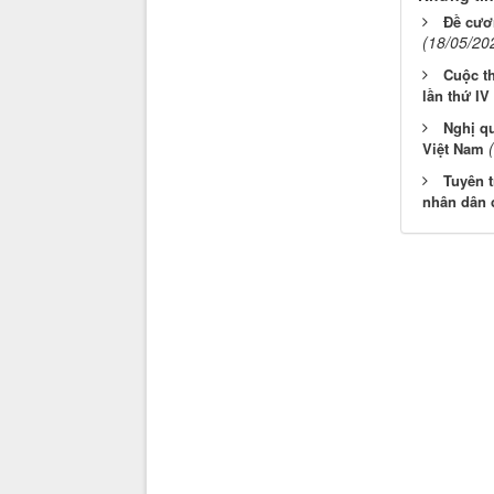
Đề cươ
(18/05/20
Cuộc th
lần thứ IV
Nghị qu
Việt Nam
Tuyên t
nhân dân c