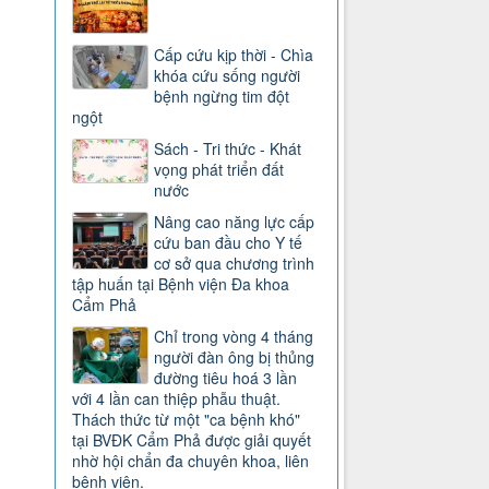
Cấp cứu kịp thời - Chìa
khóa cứu sống người
bệnh ngừng tim đột
ngột
Sách - Tri thức - Khát
vọng phát triển đất
nước
Nâng cao năng lực cấp
cứu ban đầu cho Y tế
cơ sở qua chương trình
tập huấn tại Bệnh viện Đa khoa
Cẩm Phả
Chỉ trong vòng 4 tháng
người đàn ông bị thủng
đường tiêu hoá 3 lần
với 4 lần can thiệp phẫu thuật.
Thách thức từ một "ca bệnh khó"
tại BVĐK Cẩm Phả được giải quyết
nhờ hội chẩn đa chuyên khoa, liên
bệnh viện.