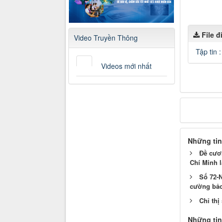
.
File 
Video Truyền Thông
Tập tin 
Videos mới nhất
Những tin
Đề cươ
Chí Minh l
Số 72-N
cường bảo
Chỉ thị
Những tin