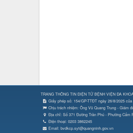
TRANG THÔNG TIN ĐIỆN TỬ BỆNH VIỆN ĐA KHO
Giấy phép số: 154/GP-TTĐT ngày 26/8/2025 của 
Chịu trách nhiệm:
Ông Vũ Quang Trung - Giám đ
Địa chỉ:
Số 371 Đường Trần Phú - Phường Cẩm P
Điện thoại:
0203 3862245
Email:
bvdkcp.syt@quangninh.gov.vn