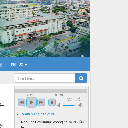
ng
Nội Bộ
00:00
05:10
4-
Viêm màng não ở trẻ
Ngộ độc Botulinum: Phòng ngừa và điều
trị