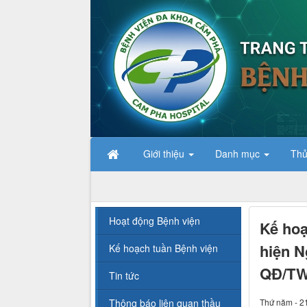
Giới thiệu
Danh mục
Thủ
Hoạt động Bệnh viện
Kế hoạ
hiện N
Kế hoạch tuần Bệnh viện
QĐ/TW
Tin tức
Thông báo liên quan thầu
Thứ năm - 2