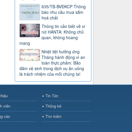
635/TB-BVĐKCP Thông
báo nhu cầu mua sắm
hoá chất
Thông tin cần biết về vi
rút HANTA: Không chủ
quan, không hoang
mang
Nhiệt liệt hưởng ứng
Tháng hành động vì an
toàn thực phẩm: Bảo
đảm vệ sinh trong dịch vụ ăn uống
là trách nhiệm của mỗi chúng ta!
thiệu
Tin Tức
h viên
Thống kê
g cáo
Tìm kiếm