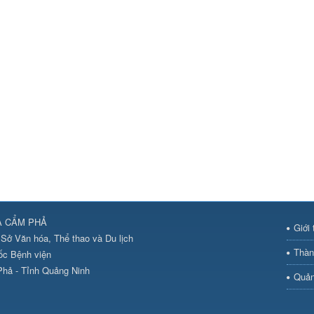
A CẨM PHẢ
Giới 
Sở Văn hóa, Thể thao và Du lịch
Thàn
ốc Bệnh viện
hả - Tỉnh Quảng Ninh
Quản