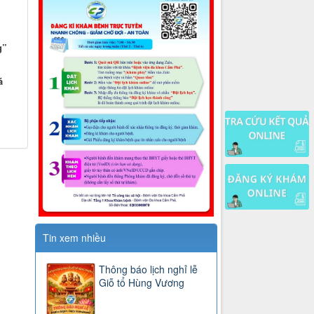
g”
á
Tin xem nhiều
Thông báo lịch nghỉ lễ
Giỗ tổ Hùng Vương