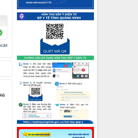
NQM
 Hồ