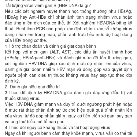
Tải lượng virus viêm gan B (HBV-DNA) là gì?
Nếu các xét nghiệm huyết thanh học thông thường như HBsAg,
HBeAg hay Anti-HBs chỉ phản ánh tình trạng nhiễm virus hoặc
đáp ứng miễn dịch của cơ thể, thì Xét nghiệm HBV-DNA bằng kỹ
thuật Real-time PCR cho phép xác định chính xác số lượng virus
đang nhân lên trong máu, phản ánh trực tiếp mức độ hoạt động
của HBV trong cơ thể.
1.Hỗ trợ chẩn đoán và đánh giá giai đoạn bệnh
Kết hợp với men gan (ALT, AST), các dấu ấn huyết thanh học
(HBsAg, HBeAg/anti-HBe) và đánh giá mức độ tổn thương gan,
xét nghiệm HBV-DNA giúp xác định mức độ nhân lên của virus,
đánh giá giai đoạn nhiễm HBV mạn và đóng góp vào quyết định
người bệnh cần điều trị thuốc kháng virus hay tiếp tục theo dõi
định kỳ.
2. Đánh giá hiệu quả điều trị
3.Theo dõi định kỳ HBV-DNA giúp đánh giá đáp ứng điều trị với
thuốc kháng virus.
Việc HBV-DNA giảm mạnh và duy trì dưới ngưỡng phát hiện hoặc
ở mức rất thấp phản ánh sự ức chế hiệu quả quá trình nhân lên
của virus, từ đó góp phần giảm nguy cơ tiến triển xơ gan, suy gan
và ung thư biểu mô tế bào gan
4.Theo dõi nguy cơ kháng thuốc và tái hoạt động virus
Ngay cả khi người bệnh cảm thấy khỏe mạnh, virus vẫn có thể tái