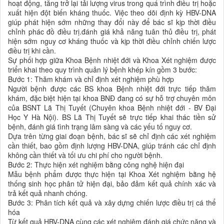
hoạt động, tăng trở lại tải lượng virus trong quá trình điều trị hoặc
xuất hiện đột biến kháng thuốc. Việc theo dõi định kỳ HBV-DNA
giúp phát hiện sớm những thay đổi này để bác sĩ kịp thời điều
chỉnh phác đồ điều trị.đánh giá khả năng tuân thủ điều trị, phát
hiện sớm nguy cơ kháng thuốc và kịp thời điều chỉnh chiến lược
điều trị khi cần.
Sự phối hợp giữa Khoa Bệnh nhiệt đới và Khoa Xét nghiệm được
triển khai theo quy trình quản lý bệnh khép kín gồm 3 bước:
Bước 1: Thăm khám và chỉ định xét nghiệm phù hợp
Người bệnh được các BS khoa Bệnh nhiệt đới trực tiếp thăm
khám, đặc biệt hiện tại khoa BNĐ đang có sự hỗ trợ chuyên môn
của BSNT Lã Thị Tuyết (Chuyên khoa Bệnh nhiệt đới - BV Đại
Học Y Hà Nội). BS Lã Thị Tuyết sẽ trực tiếp khai thác tiền sử
bệnh, đánh giá tình trạng lâm sàng và các yếu tố nguy cơ.
Dựa trên từng giai đoạn bệnh, bác sĩ sẽ chỉ định các xét nghiệm
cần thiết, bao gồm định lượng HBV-DNA, giúp tránh các chỉ định
không cần thiết và tối ưu chi phí cho người bệnh.
Bước 2: Thực hiện xét nghiệm bằng công nghệ hiện đại
Mẫu bệnh phẩm được thực hiện tại Khoa Xét nghiệm bằng hệ
thống sinh học phân tử hiện đại, bảo đảm kết quả chính xác và
trả kết quả nhanh chóng.
Bước 3: Phân tích kết quả và xây dựng chiến lược điều trị cá thể
hóa
Từ kết quả HBV-DNA cùng các xét nghiệm đánh giá chức năng và