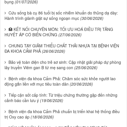
bụng
(01/07/2026)
Cứu sống bà cụ 86 tuổi bị sốc nhiễm khuẩn do thủng dạ dày:
Hành trình giành giật sự sống ngoạn mục
(30/06/2026)
🏥 KẾT NỐI CHUYÊN MÔN: TỐI ƯU HOÁ ĐIỀU TRỊ TĂNG
HUYẾT ÁP CÓ BIẾN CHỨNG
(27/06/2026)
CHUNG TAY GIẢM THIỂU CHẤT THẢI NHỰA TẠI BỆNH VIỆN
ĐA KHOA CẨM PHẢ
(26/06/2026)
Bảo vệ toàn diện cho trẻ sơ sinh: Cập nhật giải pháp dự phòng
lây truyền Viêm gan B từ mẹ sang con
(25/06/2026)
Bệnh viện đa khoa Cẩm Phả: Chăm sóc sức khỏe người lao
động gắn liền với mục tiêu toàn dân
(20/06/2026)
Tiếp cận sốt cấp tính: Từ triệu chứng thường gặp đến những
cảnh báo cần lưu ý
(19/06/2026)
Bệnh viện đa khoa Cẩm Phả chuẩn bị triển khai hệ thống điều
trị Oxy cao áp
(18/06/2026)