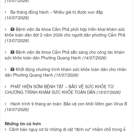
(10/07/2026)
Ba tháng đồng hành – Nhiều giá trị được vun đắp
(10/07/2026)
🏥 Bệnh viện đa khoa Cẩm Phả phối hợp triển khai khám sức
khỏe toàn dân đợt 2 năm 2026 cho người dân phường Cẩm Phả
(13/07/2026)
🏥 Bệnh viện đa khoa Cẩm Phả sẵn sàng cho công tác khám
sức khỏe toàn dân Phường Quang Hanh
(14/07/2026)
🏥 Khởi động chương trình khám sức khỏe toàn dân cho nhân
dân Phường Quang Hanh
(15/07/2026)
PHÁT HIỆN SỚM BỆNH TẬT – BẢO VỆ SỨC KHỎE TỪ
CHƯƠNG TRÌNH KHÁM SỨC KHỎE TOÀN DÂN
(15/07/2026)
Hành trình 9 tháng an toàn: Bảo vệ con khỏi Viêm gan Virus B
(16/07/2026)
Những tin cũ hơn
Cảnh báo nguy cơ từ những dị vật "định cư" nhầm chỗ trong ổ