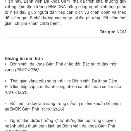
Hiện nay, Bệnh viện Đa khoa Cẩm Phả đã triển khai thường quy
xét nghiệm định lượng HBV-DNA bằng công nghệ sinh học phân
tử hiện đại, giúp người dân tiếp cận dịch vụ chẩn đoán và theo
dõi viêm gan B chất lượng cao ngay tại địa phương, tiết kiệm thời
gian, chi phí khám chữa bệnh.
Tác giả:
NQM
Những tin mới hơn
Bệnh viện đa khoa Cẩm Phả chào đón Bác sĩ trẻ đầy triển
vọng
(06/07/2026)
Thời gian vàng cứu sống trái tim: Bệnh viện Đa khoa Cẩm
Phả liên tiếp cấp cứu thành công nhiều ca nhồi máu cơ tim cấp
(08/07/2026)
Đổi mới tư duy lâm sàng trong điều trị nhiễm khuẩn tiết niệu
tại BVĐK Cẩm Phả
(09/07/2026)
Người dân được hưởng lợi từ những tiến bộ trong chuyên
ngành phẫu thuật thần kinh tại Bệnh viện đa khoa Cẩm Phả