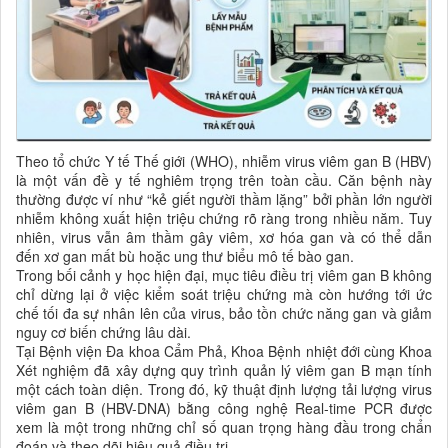
Theo tổ chức Y tế Thế giới (WHO), nhiễm virus viêm gan B (HBV)
là một vấn đề y tế nghiêm trọng trên toàn cầu. Căn bệnh này
thường được ví như “kẻ giết người thầm lặng” bởi phần lớn người
nhiễm không xuất hiện triệu chứng rõ ràng trong nhiều năm. Tuy
nhiên, virus vẫn âm thầm gây viêm, xơ hóa gan và có thể dẫn
đến xơ gan mất bù hoặc ung thư biểu mô tế bào gan.
Trong bối cảnh y học hiện đại, mục tiêu điều trị viêm gan B không
chỉ dừng lại ở việc kiểm soát triệu chứng mà còn hướng tới ức
chế tối đa sự nhân lên của virus, bảo tồn chức năng gan và giảm
nguy cơ biến chứng lâu dài.
Tại Bệnh viện Đa khoa Cẩm Phả, Khoa Bệnh nhiệt đới cùng Khoa
Xét nghiệm đã xây dựng quy trình quản lý viêm gan B mạn tính
một cách toàn diện. Trong đó, kỹ thuật định lượng tải lượng virus
viêm gan B (HBV-DNA) bằng công nghệ Real-time PCR được
xem là một trong những chỉ số quan trọng hàng đầu trong chẩn
đoán và theo dõi hiệu quả điều trị.