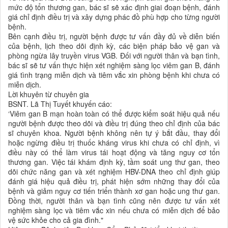
mức độ tổn thương gan, bác sĩ sẽ xác định giai đoạn bệnh, đánh
giá chỉ định điều trị và xây dựng phác đồ phù hợp cho từng người
bệnh.
Bên cạnh điều trị, người bệnh được tư vấn đầy đủ về diễn biến
của bệnh, lịch theo dõi định kỳ, các biện pháp bảo vệ gan và
phòng ngừa lây truyền virus VGB. Đối với người thân và bạn tình,
bác sĩ sẽ tư vấn thực hiện xét nghiệm sàng lọc viêm gan B, đánh
giá tình trạng miễn dịch và tiêm vắc xin phòng bệnh khi chưa có
miễn dịch.
Lời khuyên từ chuyên gia
BSNT. Lã Thị Tuyết khuyến cáo:
‘Viêm gan B mạn hoàn toàn có thể được kiểm soát hiệu quả nếu
người bệnh được theo dõi và điều trị đúng theo chỉ định của bác
sĩ chuyên khoa. Người bệnh không nên tự ý bắt đầu, thay đổi
hoặc ngừng điều trị thuốc kháng virus khi chưa có chỉ định, vì
điều này có thể làm virus tái hoạt động và tăng nguy cơ tổn
thương gan. Việc tái khám định kỳ, tầm soát ung thư gan, theo
dõi chức năng gan và xét nghiệm HBV-DNA theo chỉ định giúp
đánh giá hiệu quả điều trị, phát hiện sớm những thay đổi của
bệnh và giảm nguy cơ tiến triển thành xơ gan hoặc ung thư gan.
Đồng thời, người thân và bạn tình cũng nên được tư vấn xét
nghiệm sàng lọc và tiêm vắc xin nếu chưa có miễn dịch để bảo
vệ sức khỏe cho cả gia đình."