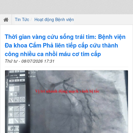
Tin Tức
Hoạt động Bệnh viện
Thời gian vàng cứu sống trái tim: Bệnh viện
Đa khoa Cẩm Phả liên tiếp cấp cứu thành
công nhiều ca nhồi máu cơ tim cấp
Thứ tư - 08/07/2026 17:31