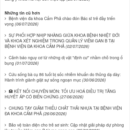
Những tin cũ hơn
Bệnh viện đa khoa Cẩm Phả chào đón Bác sĩ trẻ đầy triển
vọng
(06/07/2026)
SỰ PHỐI HỢP NHỊP NHÀNG GIỮA KHOA BỆNH NHIỆT ĐỚI
VÀ KHOA XÉT NGHIỆM TRONG QUẢN LÝ VIÊM GAN B TẠI
BỆNH VIỆN ĐA KHOA CẨM PHẢ
(02/07/2026)
Cảnh báo nguy cơ từ những dị vật "định cư" nhầm chỗ trong ổ
bụng
(01/07/2026)
Cứu sống bà cụ 86 tuổi bị sốc nhiễm khuẩn do thủng dạ dày:
Hành trình giành giật sự sống ngoạn mục
(30/06/2026)
🏥 KẾT NỐI CHUYÊN MÔN: TỐI ƯU HOÁ ĐIỀU TRỊ TĂNG
HUYẾT ÁP CÓ BIẾN CHỨNG
(27/06/2026)
CHUNG TAY GIẢM THIỂU CHẤT THẢI NHỰA TẠI BỆNH VIỆN
ĐA KHOA CẨM PHẢ
(26/06/2026)
Bảo vệ toàn diện cho trẻ sơ sinh: Cập nhật giải pháp dự phòng