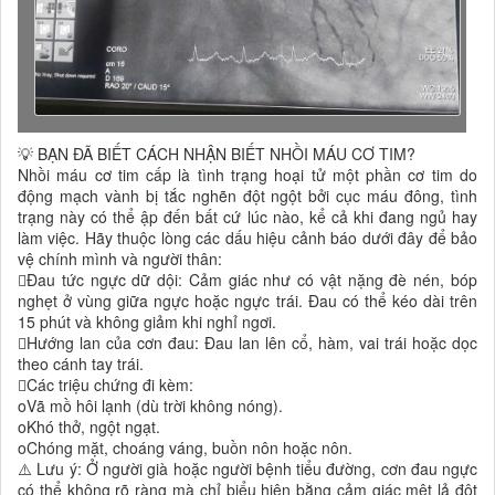
💡 BẠN ĐÃ BIẾT CÁCH NHẬN BIẾT NHỒI MÁU CƠ TIM?
Nhồi máu cơ tim cấp là tình trạng hoại tử một phần cơ tim do
động mạch vành bị tắc nghẽn đột ngột bởi cục máu đông, tình
trạng này có thể ập đến bất cứ lúc nào, kể cả khi đang ngủ hay
làm việc. Hãy thuộc lòng các dấu hiệu cảnh báo dưới đây để bảo
vệ chính mình và người thân:
Đau tức ngực dữ dội: Cảm giác như có vật nặng đè nén, bóp
nghẹt ở vùng giữa ngực hoặc ngực trái. Đau có thể kéo dài trên
15 phút và không giảm khi nghỉ ngơi.
Hướng lan của cơn đau: Đau lan lên cổ, hàm, vai trái hoặc dọc
theo cánh tay trái.
Các triệu chứng đi kèm:
oVã mồ hôi lạnh (dù trời không nóng).
oKhó thở, ngột ngạt.
oChóng mặt, choáng váng, buồn nôn hoặc nôn.
⚠️ Lưu ý: Ở người già hoặc người bệnh tiểu đường, cơn đau ngực
có thể không rõ ràng mà chỉ biểu hiện bằng cảm giác mệt lả đột