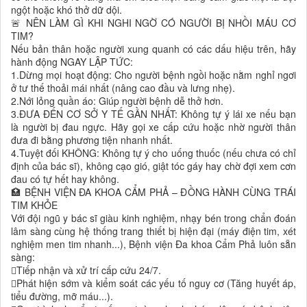
ngột hoặc khó thở dữ dội.
🚨 NÊN LÀM GÌ KHI NGHI NGỜ CÓ NGƯỜI BỊ NHỒI MÁU CƠ
TIM?
Nếu bản thân hoặc người xung quanh có các dấu hiệu trên, hãy
hành động NGAY LẬP TỨC:
1.Dừng mọi hoạt động: Cho người bệnh ngồi hoặc nằm nghỉ ngơi
ở tư thế thoải mái nhất (nâng cao đầu và lưng nhẹ).
2.Nới lỏng quần áo: Giúp người bệnh dễ thở hơn.
3.ĐƯA ĐẾN CƠ SỞ Y TẾ GẦN NHẤT: Không tự ý lái xe nếu bạn
là người bị đau ngực. Hãy gọi xe cấp cứu hoặc nhờ người thân
đưa đi bằng phương tiện nhanh nhất.
4.Tuyệt đối KHÔNG: Không tự ý cho uống thuốc (nếu chưa có chỉ
định của bác sĩ), không cạo gió, giật tóc gáy hay chờ đợi xem cơn
đau có tự hết hay không.
🏥 BỆNH VIỆN ĐA KHOA CẨM PHẢ – ĐỒNG HÀNH CÙNG TRÁI
TIM KHỎE
Với đội ngũ y bác sĩ giàu kinh nghiệm, nhạy bén trong chẩn đoán
lâm sàng cùng hệ thống trang thiết bị hiện đại (máy điện tim, xét
nghiệm men tim nhanh...), Bệnh viện Đa khoa Cẩm Phả luôn sẵn
sàng:
Tiếp nhận và xử trí cấp cứu 24/7.
Phát hiện sớm và kiểm soát các yếu tố nguy cơ (Tăng huyết áp,
tiểu đường, mỡ máu...).