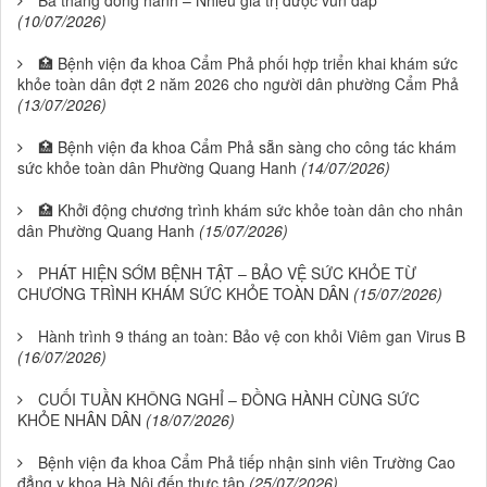
Ba tháng đồng hành – Nhiều giá trị được vun đắp
(10/07/2026)
🏥 Bệnh viện đa khoa Cẩm Phả phối hợp triển khai khám sức
khỏe toàn dân đợt 2 năm 2026 cho người dân phường Cẩm Phả
(13/07/2026)
🏥 Bệnh viện đa khoa Cẩm Phả sẵn sàng cho công tác khám
sức khỏe toàn dân Phường Quang Hanh
(14/07/2026)
🏥 Khởi động chương trình khám sức khỏe toàn dân cho nhân
dân Phường Quang Hanh
(15/07/2026)
PHÁT HIỆN SỚM BỆNH TẬT – BẢO VỆ SỨC KHỎE TỪ
CHƯƠNG TRÌNH KHÁM SỨC KHỎE TOÀN DÂN
(15/07/2026)
Hành trình 9 tháng an toàn: Bảo vệ con khỏi Viêm gan Virus B
(16/07/2026)
CUỐI TUẦN KHÔNG NGHỈ – ĐỒNG HÀNH CÙNG SỨC
KHỎE NHÂN DÂN
(18/07/2026)
Bệnh viện đa khoa Cẩm Phả tiếp nhận sinh viên Trường Cao
đẳng y khoa Hà Nội đến thực tập
(25/07/2026)