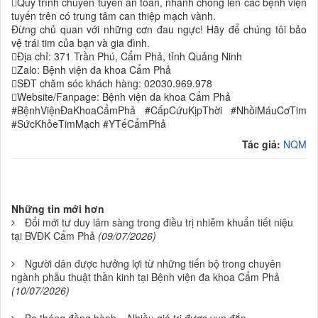
Quy trình chuyển tuyến an toàn, nhanh chóng lên các bệnh viện
tuyến trên có trung tâm can thiệp mạch vành.
Đừng chủ quan với những cơn đau ngực! Hãy để chúng tôi bảo
vệ trái tim của bạn và gia đình.
Địa chỉ: 371 Trần Phú, Cẩm Phả, tỉnh Quảng Ninh
Zalo: Bệnh viện đa khoa Cẩm Phả
SĐT chăm sóc khách hàng: 02030.969.978
Website/Fanpage: Bệnh viện đa khoa Cẩm Phả
#BệnhViệnĐaKhoaCẩmPhả #CấpCứuKịpThời #NhồiMáuCơTim
#SứcKhỏeTimMạch #YTếCẩmPhả
Tác giả:
NQM
Những tin mới hơn
Đổi mới tư duy lâm sàng trong điều trị nhiễm khuẩn tiết niệu
tại BVĐK Cẩm Phả
(09/07/2026)
Người dân được hưởng lợi từ những tiến bộ trong chuyên
ngành phẫu thuật thần kinh tại Bệnh viện đa khoa Cẩm Phả
(10/07/2026)