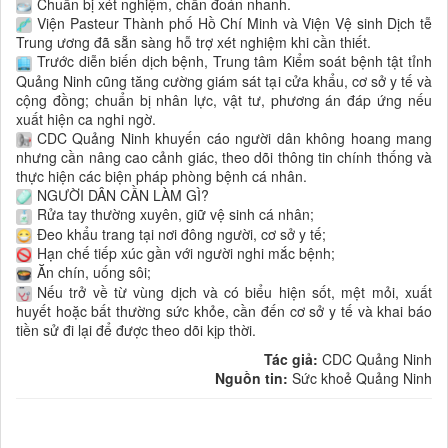
Chuẩn bị xét nghiệm, chẩn đoán nhanh.
Viện Pasteur Thành phố Hồ Chí Minh và Viện Vệ sinh Dịch tễ
Trung ương đã sẵn sàng hỗ trợ xét nghiệm khi cần thiết.
Trước diễn biến dịch bệnh, Trung tâm Kiểm soát bệnh tật tỉnh
Quảng Ninh cũng tăng cường giám sát tại cửa khẩu, cơ sở y tế và
cộng đồng; chuẩn bị nhân lực, vật tư, phương án đáp ứng nếu
xuất hiện ca nghi ngờ.
CDC Quảng Ninh khuyến cáo người dân không hoang mang
nhưng cần nâng cao cảnh giác, theo dõi thông tin chính thống và
thực hiện các biện pháp phòng bệnh cá nhân.
NGƯỜI DÂN CẦN LÀM GÌ?
Rửa tay thường xuyên, giữ vệ sinh cá nhân;
Đeo khẩu trang tại nơi đông người, cơ sở y tế;
Hạn chế tiếp xúc gần với người nghi mắc bệnh;
Ăn chín, uống sôi;
Nếu trở về từ vùng dịch và có biểu hiện sốt, mệt mỏi, xuất
huyết hoặc bất thường sức khỏe, cần đến cơ sở y tế và khai báo
tiền sử đi lại để được theo dõi kịp thời.
Tác giả:
CDC Quảng Ninh
Nguồn tin:
Sức khoẻ Quảng Ninh