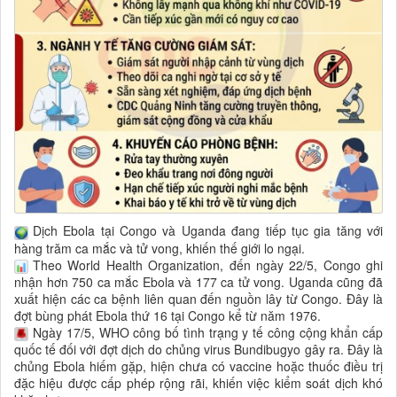
Dịch Ebola tại Congo và Uganda đang tiếp tục gia tăng với
hàng trăm ca mắc và tử vong, khiến thế giới lo ngại.
Theo World Health Organization, đến ngày 22/5, Congo ghi
nhận hơn 750 ca mắc Ebola và 177 ca tử vong. Uganda cũng đã
xuất hiện các ca bệnh liên quan đến nguồn lây từ Congo. Đây là
đợt bùng phát Ebola thứ 16 tại Congo kể từ năm 1976.
Ngày 17/5, WHO công bố tình trạng y tế công cộng khẩn cấp
quốc tế đối với đợt dịch do chủng virus Bundibugyo gây ra. Đây là
chủng Ebola hiếm gặp, hiện chưa có vaccine hoặc thuốc điều trị
đặc hiệu được cấp phép rộng rãi, khiến việc kiểm soát dịch khó