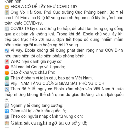
khăn hơn.
EBOLA CÓ DỄ LÂY NHƯ COVID-19?
Ông Võ Hải Sơn, Phó Cục trưởng Cục Phòng bệnh, Bộ Y tế
cho biết Ebola có tỷ lệ tử vong cao nhưng cơ chế lây truyền hoàn
toàn khác COVID-19.
COVID-19 lây qua đường hô hấp, dễ phát tán trong cộng đồng
qua giọt bắn và không khí. Trong khi đó, Ebola chủ yếu lây khi
tiếp xúc trực tiếp với máu, dịch tiết hoặc đồ dùng nhiễm mầm
bệnh của người mắc hoặc người tử vong.
Vì vậy, Ebola không dễ bùng phát diện rộng như COVID-19
nếu thực hiện tốt các biện pháp phòng bệnh.
WHO hiện đánh giá nguy cơ:
Rất cao tại Congo và Uganda;
Cao ở khu vực châu Phi;
Thấp ở phạm vi toàn cầu, bao gồm Việt Nam.
VIỆT NAM TĂNG CƯỜNG GIÁM SÁT PHÒNG DỊCH
Theo Bộ Y tế, nguy cơ Ebola xâm nhập vào Việt Nam ở mức
thấp nhưng không thể chủ quan do giao thương và du lịch quốc
tế.
Ngành y tế đang tăng cường:
Giám sát tại cửa khẩu quốc tế;
Theo dõi người nhập cảnh từ vùng dịch;
Giám sát ca nghi ngờ tại cơ sở y tế;