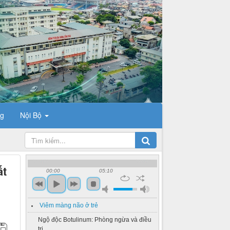
ng
Nội Bộ
ất
00:00
05:10
Viêm màng não ở trẻ
Ngộ độc Botulinum: Phòng ngừa và điều
trị