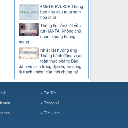
635/TB-BVĐKCP Thông
báo nhu cầu mua sắm
hoá chất
Thông tin cần biết về vi
rút HANTA: Không chủ
quan, không hoang
mang
Nhiệt liệt hưởng ứng
Tháng hành động vì an
toàn thực phẩm: Bảo
đảm vệ sinh trong dịch vụ ăn uống
là trách nhiệm của mỗi chúng ta!
thiệu
Tin Tức
h viên
Thống kê
g cáo
Tìm kiếm