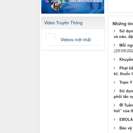
Video Truyền Thông
Những tin
Sử dụng
và não, đặ
Videos mới nhất
Mỗi ng
(25/05/20
Khuyến
Phạt ti
tử, thuốc 
Trạm Y 
Sử dụng
phổi tắc n
🏵 Tuần
hút” của t
EBOLA t
Bảo vệ 