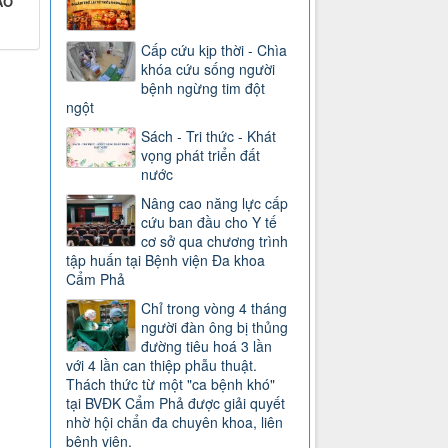
ẠO
Cấp cứu kịp thời - Chìa
khóa cứu sống người
bệnh ngừng tim đột
ngột
Sách - Tri thức - Khát
vọng phát triển đất
nước
Nâng cao năng lực cấp
cứu ban đầu cho Y tế
cơ sở qua chương trình
tập huấn tại Bệnh viện Đa khoa
Cẩm Phả
Chỉ trong vòng 4 tháng
người đàn ông bị thủng
đường tiêu hoá 3 lần
với 4 lần can thiệp phẫu thuật.
Thách thức từ một "ca bệnh khó"
tại BVĐK Cẩm Phả được giải quyết
nhờ hội chẩn đa chuyên khoa, liên
bệnh viện.