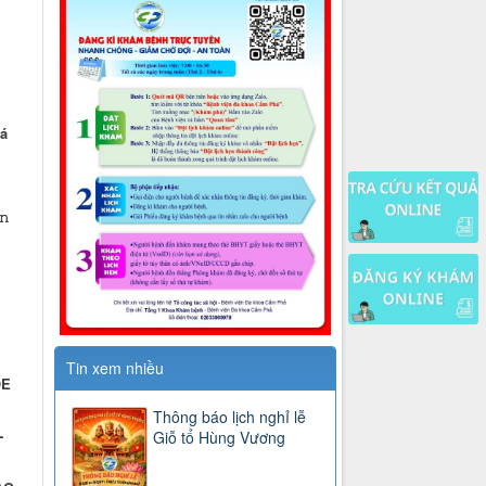
á
𝚗
Tin xem nhiều
ỎE
Thông báo lịch nghỉ lễ
-
Giỗ tổ Hùng Vương