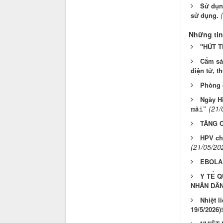
Sử dụn
sử dụng.
Những tin
"HÚT T
Cấm sản
điện tử, t
Phòng c
Ngày Hiế
(21/
𝚖ã𝚒”
TĂNG 
HPV ch
(21/05/20
EBOLA
Y TẾ Q
NHÂN DÂ
Nhiệt l
19/5/2026)!