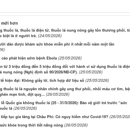
 mới hơn
 thuốc lá, thuốc lá điện tử, thuốc lá nung nóng gây tổn thương phổi, t
(24/05/2026)
c biệt là ở người trẻ.
ười dân được khám sức khỏe miễn phí ít nhất mỗi năm một lần
26)
(25/05/2026)
 cáo phát hiện sớm bệnh Ebola
ền từ 3 triệu đồng đến 5 triệu đồng đối với hành vi sử dụng thuốc lá điệ
(25/05/2026)
lá nung nóng (Nghị định số 90/2026/NĐ-CP).
(25/05/2026)
tế hiện đại: Không giấy tờ, tích hợp dữ liệu số
 thuốc lá là nguyên nhân chính gây ung thư phổi, nhồi máu cơ tim, b
(26/05/2026)
ghẽn mạn tính, đột quỵ...
 lễ Quốc gia không thuốc lá (25 - 31/5/2026): Bảo vệ giới trẻ trước “sức
(26/05/2026)
huốc lá
(26/05/202
iếp tục gia tăng tại Châu Phi: Có nguy hiểm như Covid-19?
(26/05/2026)
sức khỏe trong thời tiết nắng nóng