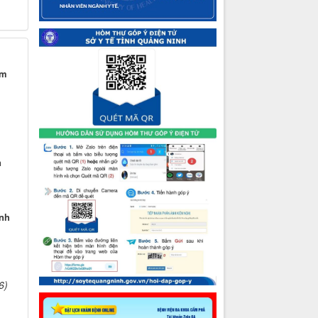
im
n
ệnh
6)