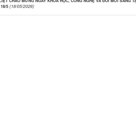
 LIỆT CHÀO MỪNG NGÀY KHOA HỌC, CÔNG NGHỆ VÀ ĐỔI MỚI SÁNG T
(18/05/2026)
18/5