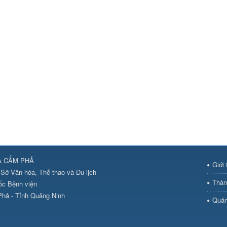
A CẨM PHẢ
Giới 
Sở Văn hóa, Thể thao và Du lịch
Thàn
ốc Bệnh viện
hả - Tỉnh Quảng Ninh
Quản