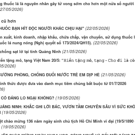
g thuốc lá là nguyên nhân gây tử vong sớm cho hơn một nửa số người
(27/05/2026)
 cũ hơn
(22/05/2026)
HUỐC BẠN HÍT ĐỘC NGƯỜI KHÁC CHỊU HẠI"
 xuất, kinh doanh, nhập khẩu, chứa chấp, vận chuyển, sử dụng thuốc l
(22/05/2026)
huốc lá nung nóng (Nghị quyết số 173/2024/QH15).
(21/05/2026)
hống sạt lở tại tỉnh Quảng Ninh
n tặng mô, tạng Việt Nam 20/5: “𝙷𝚒ế𝚗 𝚝ặ𝚗𝚐 𝚖ô, 𝚝ạ𝚗𝚐 - 𝙲𝚑𝚘 đ𝚒 𝚕à 𝚌ò
05/2026)
(21/05/2026)
CƯỜNG PHÒNG, CHỐNG ĐUỐI NƯỚC TRẺ EM DỊP HÈ
ính thức được đưa vào danh mục tiêm chủng bắt buộc từ 01/7/2026
26)
(19/05/2026)
 CÓ ĐÁNG LO NGẠI KHÔNG?
UẢNG NINH: KHẮC GHI LỜI BÁC, VƯƠN TẦM CHUYÊN SÂU VÌ SỨC KH
(19/05/2026)
N
iệt chào mừng 136 năm ngày sinh chủ tịch Hồ Chí Minh vĩ đại (19/5/1890 
(19/05/2026)