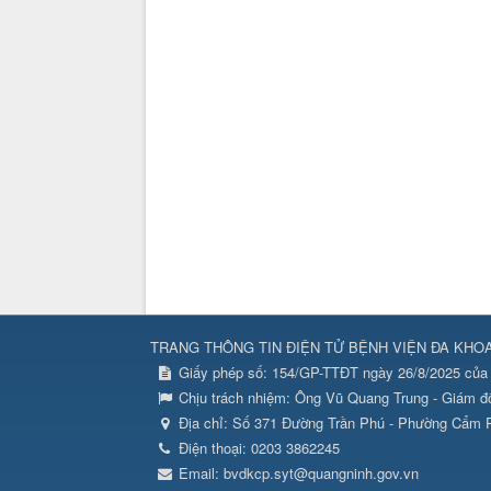
TRANG THÔNG TIN ĐIỆN TỬ BỆNH VIỆN ĐA KHO
Giấy phép số: 154/GP-TTĐT ngày 26/8/2025 của 
Chịu trách nhiệm:
Ông Vũ Quang Trung - Giám đ
Địa chỉ:
Số 371 Đường Trần Phú - Phường Cẩm P
Điện thoại:
0203 3862245
Email:
bvdkcp.syt@quangninh.gov.vn