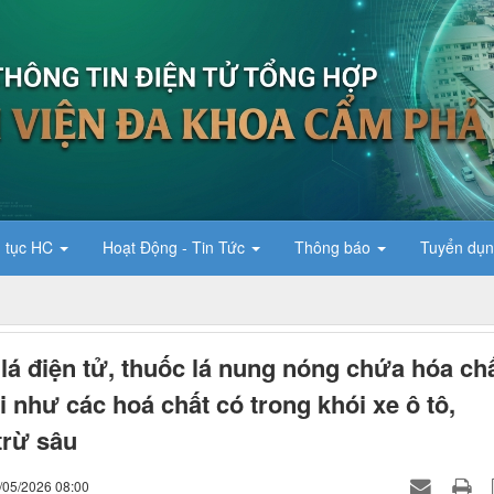
 tục HC
Hoạt Động - Tin Tức
Thông báo
Tuyển dụ
lá điện tử, thuốc lá nung nóng chứa hóa ch
i như các hoá chất có trong khói xe ô tô,
trừ sâu
/05/2026 08:00